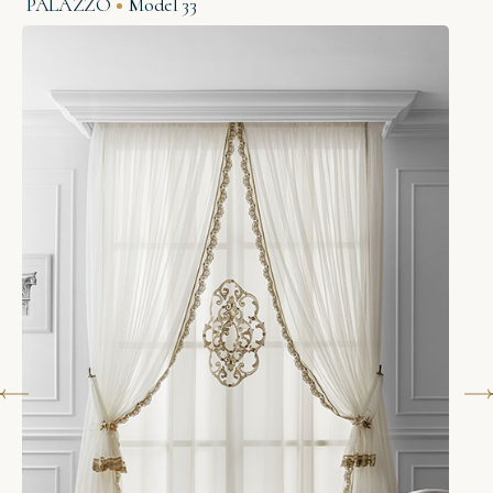
PALAZZO
Model 33
R