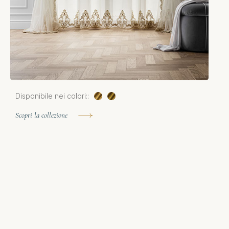
Disponibile nei colori::
D
Scopri la collezione
S