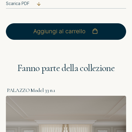
Scarica PDF
Aggiungi al carrello
Fanno parte della collezione
PALAZZO Model 33 n.1
P