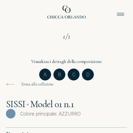
1
/
1
Visualizza i dettagli della composizione
A
B
C
D
Torna alla collezione
SISSI
Model 01 n.1
Colore principale: AZZURRO