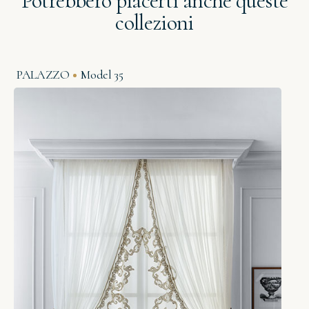
Potrebbero piacerti anche queste
collezioni
PALAZZO
Model 35
O